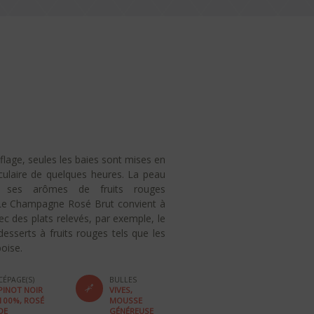
aflage, seules les baies sont mises en
culaire de quelques heures. La peau
t ses arômes de fruits rouges
. Le Champagne Rosé Brut convient à
vec des plats relevés, par exemple, le
sserts à fruits rouges tels que les
boise.
CÉPAGE(S)
BULLES
PINOT NOIR
VIVES,
100%, ROSÉ
MOUSSE
DE
GÉNÉREUSE