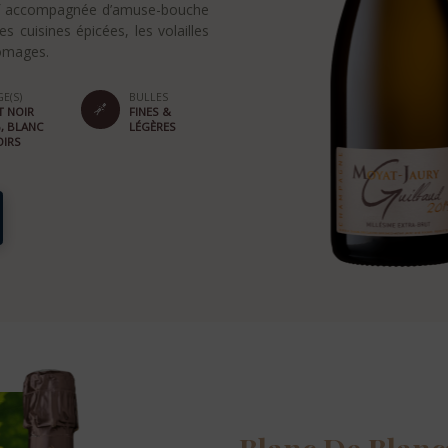
itif accompagnée d’amuse-bouche
es cuisines épicées, les volailles
romages.
E(S)
BULLES
T NOIR
FINES &
, BLANC
LÉGÈRES
OIRS