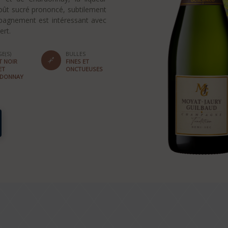
oût sucré prononcé, subtilement
mpagnement est intéressant avec
ert.
E(S)
BULLES
T NOIR
FINES ET
ET
ONCTUEUSES
RDONNAY