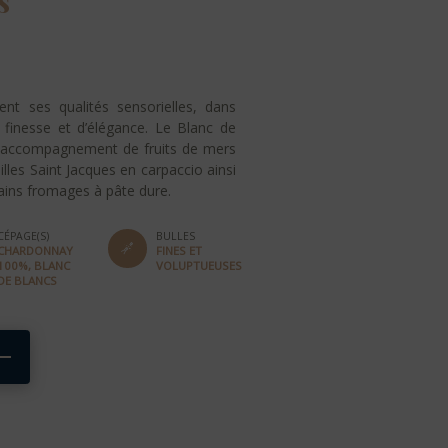
s
nt ses qualités sensorielles, dans
 finesse et d’élégance. Le Blanc de
 en accompagnement de fruits de mers
lles Saint Jacques en carpaccio ainsi
tains fromages à pâte dure.
CÉPAGE(S)
BULLES
CHARDONNAY
FINES ET
100%, BLANC
VOLUPTUEUSES
DE BLANCS