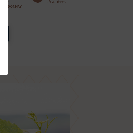
80% ET
RÉGULIÈRES
CHARDONNAY
20%