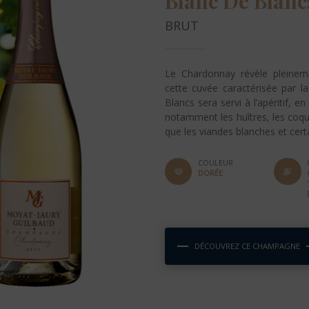
Blanc De Blanc
BRUT
Le Chardonnay révèle pleineme
cette cuvée caractérisée par la
Blancs sera servi à l’apéritif,
notamment les huîtres, les coqui
que les viandes blanches et cer
COULEUR
DORÉE
DÉCOUVREZ CE CHAMPAGNE