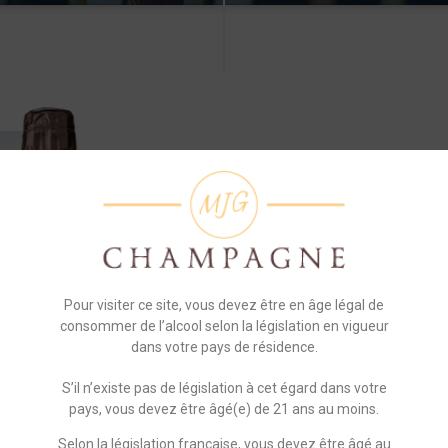
Tradition
BRUT
Cette cuvée exprime la puissanc
Chardonnay se marie harmonieu
Pour visiter ce site, vous devez être en âge légal de
sur lie, pour donner une lon
consommer de l’alcool selon la législation en vigueur
bouquet d’arômes multiples. 
dans votre pays de résidence.
apéritif et au cours d’un repas
variées.
S’il n’existe pas de législation à cet égard dans votre
pays, vous devez être âgé(e) de 21 ans au moins.
COULEUR
OR SOUTENU
Selon la législation française, vous devez être âgé au