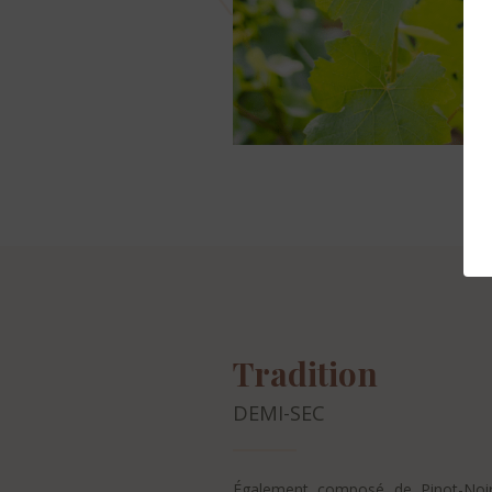
Tradition
DEMI-SEC
Également composé de Pinot-Noir