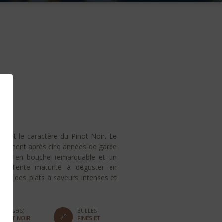
e et le caractère du Pinot Noir. Le
sement après cinq années de garde
gueur en bouche remarquable et un
Excellente maturité à déguster en
 avec des plats à saveurs intenses et
CÉPAGE(S)
BULLES
PINOT NOIR
FINES ET