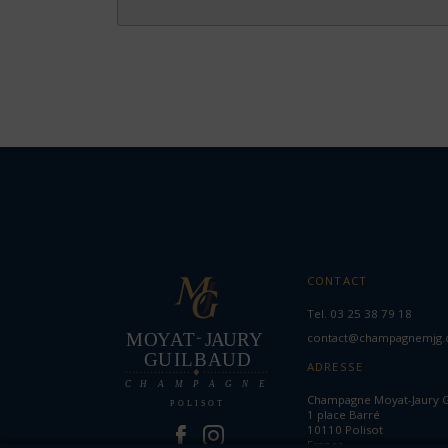
CONTACT
Tel.
03 25 38 79 18
contact@champagnemjg
ADRESSE
Champagne Moyat-Jaury 
1 place Barré
10110 Polisot
France