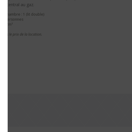
age central au gaz.
 chambre : 1 (lit double)
: 2 personnes
e : 42m²
dans le prix de la location.