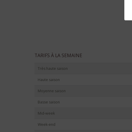
TARIFS À LA SEMAINE
Très haute saison
Haute saison
Moyenne saison
Basse saison
Mid-week
Week-end