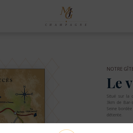
NOTRE GÎT
Le v
Situé sur la
3km de Bar-su
Seine bordée 
détente.
Maison indé
oreillés, trav