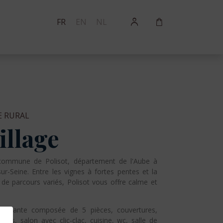
FR
EN
NL
E RURAL
illage
 commune de Polisot, département de l'Aube à
r-Seine. Entre les vignes à fortes pentes et la
de parcours variés, Polisot vous offre calme et
pendante composée de 5 pièces, couvertures,
ersins, salon avec clic-clac, cuisine, wc, salle de